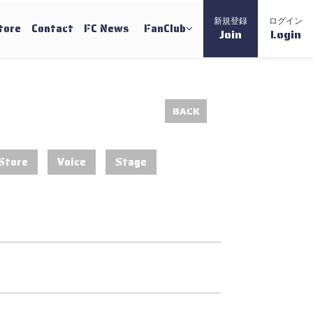
新規登録
ログイン
tore
Contact
FC News
FanClub
Join
Login
BACK
Store
Voice
Stage