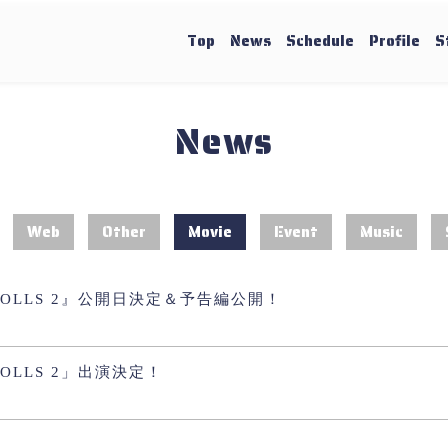
Top
News
Schedule
Profile
S
News
Web
Other
Movie
Event
Music
 DOLLS 2』公開日決定＆予告編公開！
DOLLS 2」出演決定！