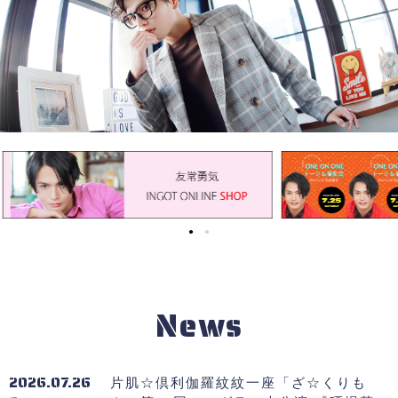
News
2026.07.26
片肌☆倶利伽羅紋紋一座「ざ☆くりも