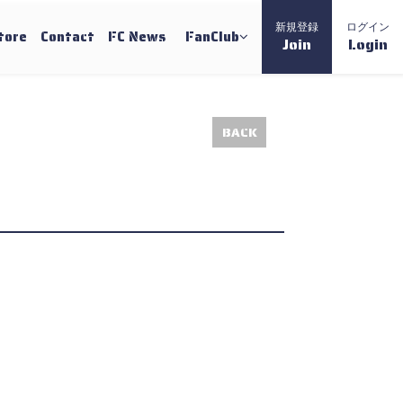
新規登録
ログイン
tore
Contact
FC News
FanClub
Join
Login
BACK