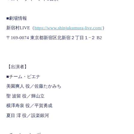
■劇場情報
新宿村LIVE（
https://www.shinjukumura-live.com/
）
〒169-0074 東京都新宿区北新宿２丁目１−２ B2
【出演者】
■チーム・ピエナ
美園爽人 役／佐藤たかみち
聖 波留 役／輝山立
横澤寿泉 役／平賀勇成
夏目 澪 役／設楽銀河