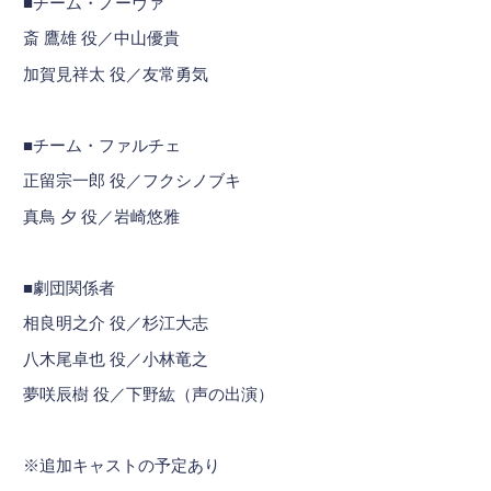
■チーム・ノーヴァ
斎 鷹雄 役／中山優貴
加賀見祥太 役／友常勇気
■チーム・ファルチェ
正留宗一郎 役／フクシノブキ
真鳥 夕 役／岩崎悠雅
■劇団関係者
相良明之介 役／杉江大志
八木尾卓也 役／小林竜之
夢咲辰樹 役／下野紘（声の出演）
※追加キャストの予定あり