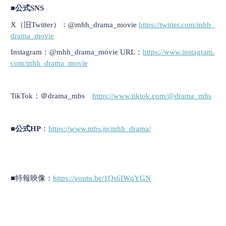
■公式SNS
X（旧Twitter）：︎@mhh_drama_movie
https://twitter.com/mhh_
drama_
movie
Instagram：@mhh_drama_movie URL：
https://www.instagram.
com/
mhh_drama_movie
TikTok：＠drama_mbs
https://www.tiktok.com/@drama_
mbs
■公式HP
：
https://www.mbs.jp/mhh_
drama/
■特報映像：
https://youtu.be/
1Qs6IWqYGN