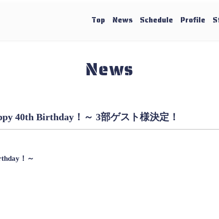
Top
News
Schedule
Profile
S
News
Happy 40th Birthday！～ 3部ゲスト様決定！
irthday！～