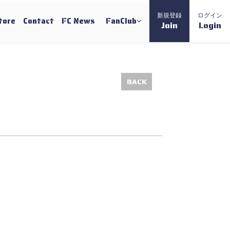
新規登録
ログイン
tore
Contact
FC News
FanClub
Join
Login
BACK