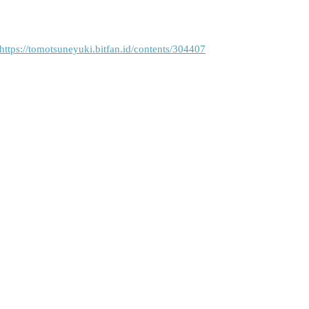
https://tomotsuneyuki.bitfan.id/contents/304407